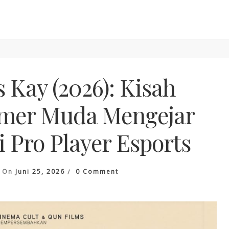
 Kay (2026): Kisah
mer Muda Mengejar
 Pro Player Esports
On
On
Juni 25, 2026
0 Comment
Nobody
Loves
Kay
(2026):
Kisah