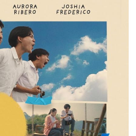
Perjuangan
Gamer
Muda
Mengejar
Mimpi
Menjadi
Pro
Player
Esports