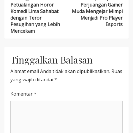
navigation
LIMO
LOVES
Petualangan Horor
Perjuangan Gamer
2:
KAY
Komedi Lima Sahabat
Muda Mengejar Mimpi
GUNUNG
(2026):
dengan Teror
Menjadi Pro Player
KLAWI
KISAH
2026
PERJUANGAN
Pesugihan yang Lebih
Esports
—
GAMER
Mencekam
PETUALANGAN
MUDA
HOROR
MENGEJAR
KOMEDI
MIMPI
LIMA
MENJADI
SAHABAT
PRO
Tinggalkan Balasan
DENGAN
PLAYER
TEROR
ESPORTS
Alamat email Anda tidak akan dipublikasikan.
Ruas
PESUGIHAN
YANG
yang wajib ditandai
*
LEBIH
MENCEKAM
Komentar
*