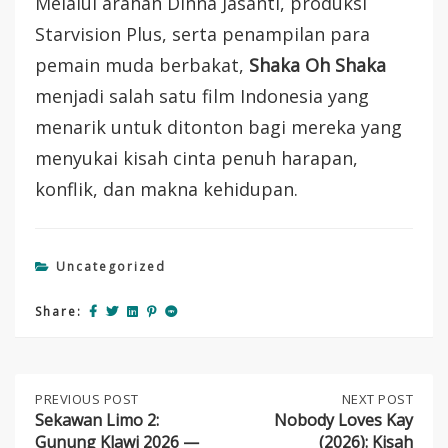
Melalui arahan Dinna Jasanti, produksi
Starvision Plus, serta penampilan para
pemain muda berbakat,
Shaka Oh Shaka
menjadi salah satu film Indonesia yang
menarik untuk ditonton bagi mereka yang
menyukai kisah cinta penuh harapan,
konflik, dan makna kehidupan.
Uncategorized
Share:
Post
PREVIOUS
PREVIOUS POST
NEXT
NEXT POST
POST:
POST:
Sekawan Limo 2:
Nobody Loves Kay
SEKAWAN
NOBODY
Gunung Klawi 2026 —
(2026): Kisah