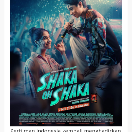
—
Kisah
Cinta
Antara
Penggemar
Dan
Idola
Yang
Penuh
Perjalanan
Emosional
Perfilman Indonesia kembali menghadirkan