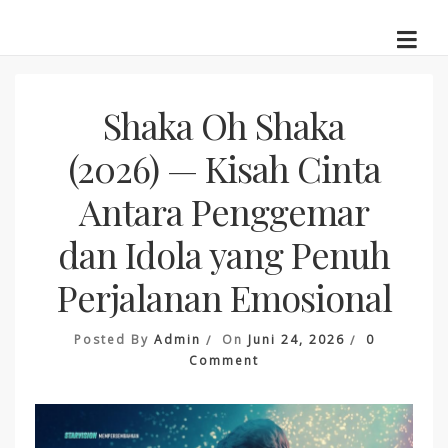
Skip
to
content
Shaka Oh Shaka
(2026) — Kisah Cinta
Antara Penggemar
dan Idola yang Penuh
Perjalanan Emosional
Posted By
Admin
On
Juni 24, 2026
0
On
Comment
Shaka
Oh
Shaka
(2026)