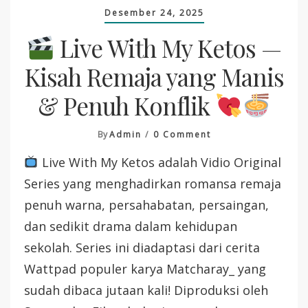
Desember 24, 2025
Live With My Ketos —
Kisah Remaja yang Manis
& Penuh Konflik
On
By
Admin
0 Comment
Live With My Ketos adalah Vidio Original
Live
With
Series yang menghadirkan romansa remaja
My
penuh warna, persahabatan, persaingan,
Ketos
—
dan sedikit drama dalam kehidupan
Kisah
sekolah. Series ini diadaptasi dari cerita
Remaja
Yang
Wattpad populer karya Matcharay_ yang
Manis
sudah dibaca jutaan kali! Diproduksi oleh
&
Penuh