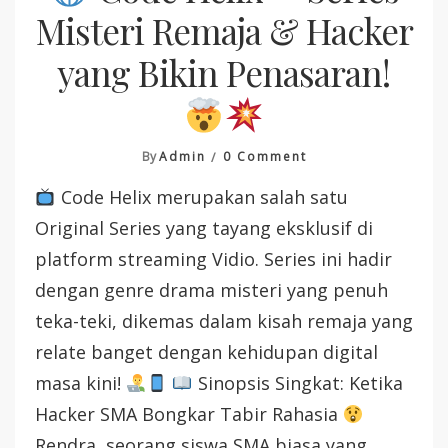
Misteri Remaja & Hacker
yang Bikin Penasaran!
On
By
Admin
0 Comment
Code Helix merupakan salah satu
Code
Helix
Original Series yang tayang eksklusif di
—
platform streaming Vidio. Series ini hadir
Series
Misteri
dengan genre drama misteri yang penuh
Remaja
teka-teki, dikemas dalam kisah remaja yang
&
Hacker
relate banget dengan kehidupan digital
Yang
masa kini!
Sinopsis Singkat: Ketika
Bikin
Penasaran!
Hacker SMA Bongkar Tabir Rahasia
Rendra, seorang siswa SMA biasa yang