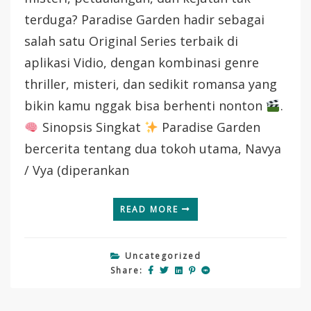
–
terduga? Paradise Garden hadir sebagai
Series
Thriller
salah satu Original Series terbaik di
Mistis
aplikasi Vidio, dengan kombinasi genre
Yang
Bikin
thriller, misteri, dan sedikit romansa yang
Penasaran!
bikin kamu nggak bisa berhenti nonton
.
Sinopsis Singkat
Paradise Garden
bercerita tentang dua tokoh utama, Navya
/ Vya (diperankan
READ MORE
Uncategorized
Share: