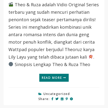
Theo & Ruza adalah Vidio Original Series
Theo
&
terbaru yang sudah mencuri perhatian
Ruza
penonton sejak teaser pertamanya dirilis!
—
Drama
Series ini menghadirkan kombinasi unik
Romantis
antara romansa intens dan dunia geng
&
Aksi
motor penuh konflik, diangkat dari cerita
Geng
Wattpad populer berjudul Theoruz karya
Motor
Yang
Lily Layu yang telah dibaca jutaan kali
.
Bikin
Sinopsis Lengkap Theo & Ruza Theo
Baper!
READ MORE
Uncategorized
Share: