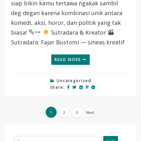
siap bikin kamu tertawa ngakak sambil
–
Aksi
deg-degan karena kombinasi unik antara
Komedi
komedi, aksi, horor, dan politik yang tak
Paling
Gila,
biasa!
Sutradara & Kreator
Penuh
Sutradara: Fajar Bustomi — sineas kreatif
Santet
Dan
Tawa
READ MORE
Ngakak!
Uncategorized
Share:
Paginasi
1
2
3
Next
pos
Cari