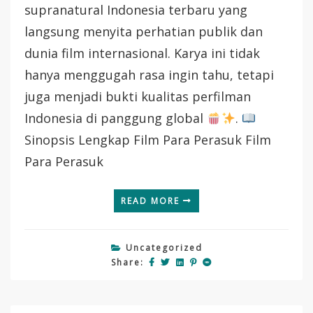
Drama
supranatural Indonesia terbaru yang
Supranatural
langsung menyita perhatian publik dan
Indonesia
Yang
dunia film internasional. Karya ini tidak
Akan
hanya menggugah rasa ingin tahu, tetapi
Menggebrak
Dunia!
juga menjadi bukti kualitas perfilman
Indonesia di panggung global
.
Sinopsis Lengkap Film Para Perasuk Film
Para Perasuk
READ MORE
Uncategorized
Share: