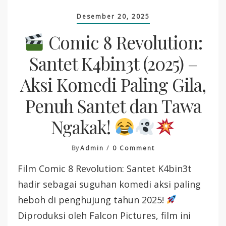
Desember 20, 2025
Comic 8 Revolution:
Santet K4bin3t (2025) –
Aksi Komedi Paling Gila,
Penuh Santet dan Tawa
Ngakak!
On
By
Admin
0 Comment
Film Comic 8 Revolution: Santet K4bin3t
Comic
8
hadir sebagai suguhan komedi aksi paling
Revolution:
heboh di penghujung tahun 2025!
Santet
K4bin3t
Diproduksi oleh Falcon Pictures, film ini
(2025)