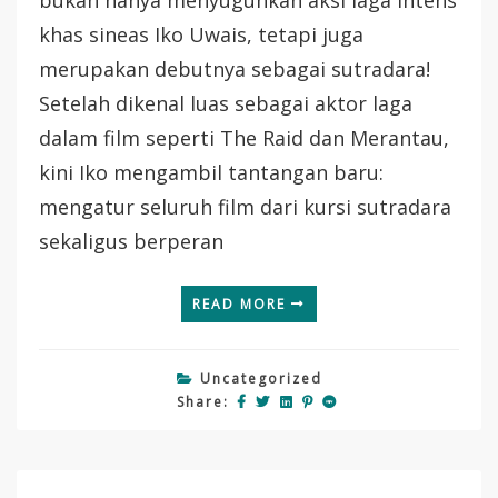
bukan hanya menyuguhkan aksi laga intens
Emosi
&
khas sineas Iko Uwais, tetapi juga
Persahabatan
merupakan debutnya sebagai sutradara!
Di
Layar
Setelah dikenal luas sebagai aktor laga
Lebar
dalam film seperti The Raid dan Merantau,
kini Iko mengambil tantangan baru:
mengatur seluruh film dari kursi sutradara
sekaligus berperan
READ MORE
Uncategorized
Share: