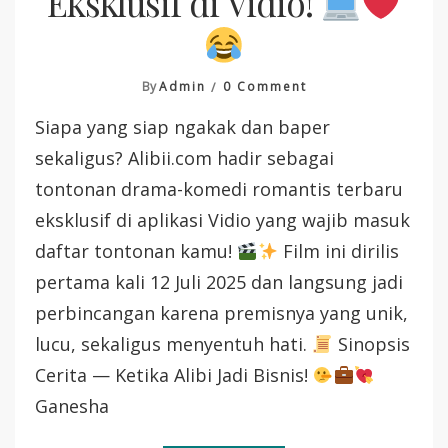
Eksklusif di Vidio!
On
By
Admin
0 Comment
Siapa yang siap ngakak dan baper
ALIBII.COM
—
sekaligus? Alibii.com hadir sebagai
Drama
tontonan drama-komedi romantis terbaru
Komedi
Romantis
eksklusif di aplikasi Vidio yang wajib masuk
Seru
daftar tontonan kamu!
Film ini dirilis
Eksklusif
Di
pertama kali 12 Juli 2025 dan langsung jadi
Vidio!
perbincangan karena premisnya yang unik,
lucu, sekaligus menyentuh hati.
Sinopsis
Cerita — Ketika Alibi Jadi Bisnis!
Ganesha