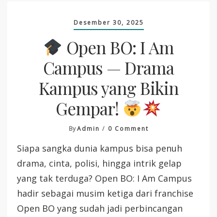
Desember 30, 2025
Open BO: I Am
Campus — Drama
Kampus yang Bikin
Gempar!
On
By
Admin
0 Comment
Siapa sangka dunia kampus bisa penuh
Open
BO:
drama, cinta, polisi, hingga intrik gelap
I
yang tak terduga? Open BO: I Am Campus
Am
Campus
hadir sebagai musim ketiga dari franchise
—
Open BO yang sudah jadi perbincangan
Drama