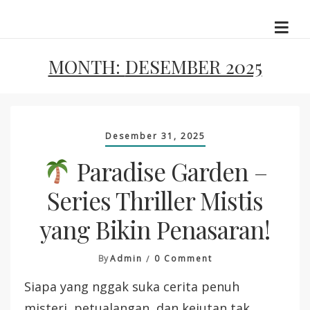
Skip
to
content
MONTH:
DESEMBER 2025
Desember 31, 2025
Paradise Garden –
Series Thriller Mistis
yang Bikin Penasaran!
On
By
Admin
0 Comment
Siapa yang nggak suka cerita penuh
Paradise
Garden
misteri, petualangan, dan kejutan tak