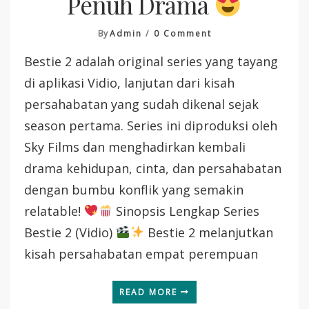
Penuh Drama
On
By
Admin
0 Comment
Series
Bestie 2 adalah original series yang tayang
Bestie
2
di aplikasi Vidio, lanjutan dari kisah
—
persahabatan yang sudah dikenal sejak
Kisah
Persahabatan
season pertama. Series ini diproduksi oleh
Yang
Sky Films dan menghadirkan kembali
Lebih
Dalam,
drama kehidupan, cinta, dan persahabatan
Manis,
dengan bumbu konflik yang semakin
Dan
Penuh
relatable!
Sinopsis Lengkap Series
Drama
Bestie 2 (Vidio)
Bestie 2 melanjutkan
kisah persahabatan empat perempuan
READ MORE