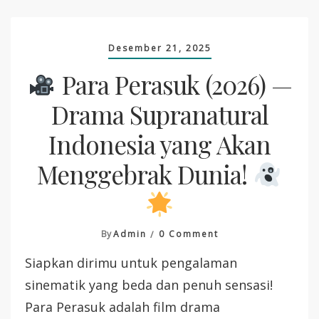
Desember 21, 2025
Para Perasuk (2026) —
Drama Supranatural
Indonesia yang Akan
Menggebrak Dunia!
On
By
Admin
0 Comment
Siapkan dirimu untuk pengalaman
Para
Perasuk
sinematik yang beda dan penuh sensasi!
(2026)
Para Perasuk adalah film drama
—