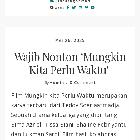
Uncategorized
Share:
Mei 26, 2025
Wajib Nonton ‘Mungkin
Kita Perlu Waktu’
On
By
Admin
0 Comment
Wajib
Film Mungkin Kita Perlu Waktu merupakan
Nonton
‘Mungkin
karya terbaru dari Teddy Soeriaatmadja.
Kita
Sebuah drama keluarga yang dibintangi
Perlu
Waktu’
Bima Azriel, Tissa Biani, Sha Ine Febriyanti,
dan Lukman Sardi. Film hasil kolaborasi