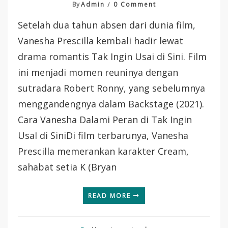
On
By
Admin
0 Comment
Tak
Setelah dua tahun absen dari dunia film,
Ingin
Usai
Vanesha Prescilla kembali hadir lewat
Di
drama romantis Tak Ingin Usai di Sini. Film
Sini
Karya
ini menjadi momen reuninya dengan
Robert
sutradara Robert Ronny, yang sebelumnya
Ronny
menggandengnya dalam Backstage (2021).
Cara Vanesha Dalami Peran di Tak Ingin
UsaI di SiniDi film terbarunya, Vanesha
Prescilla memerankan karakter Cream,
sahabat setia K (Bryan
READ MORE