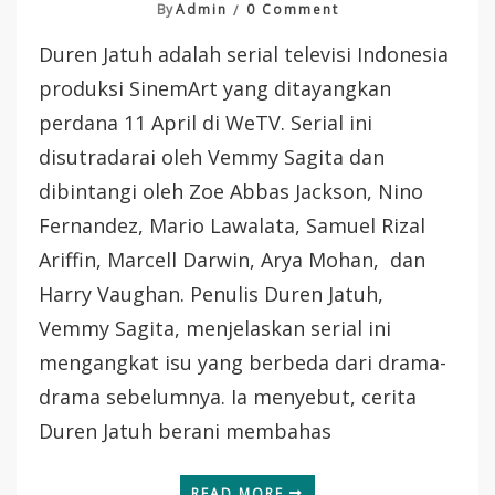
On
By
Admin
0 Comment
Cinta
Duren Jatuh adalah serial televisi Indonesia
Beda
Usia
produksi SinemArt yang ditayangkan
Yang
perdana 11 April di WeTV. Serial ini
Penuh
Dengan
disutradarai oleh Vemmy Sagita dan
Humor
dibintangi oleh Zoe Abbas Jackson, Nino
“Duren
Jatuh”
Fernandez, Mario Lawalata, Samuel Rizal
WeTV
Ariffin, Marcell Darwin, Arya Mohan, dan
Harry Vaughan. Penulis Duren Jatuh,
Vemmy Sagita, menjelaskan serial ini
mengangkat isu yang berbeda dari drama-
drama sebelumnya. Ia menyebut, cerita
Duren Jatuh berani membahas
READ MORE