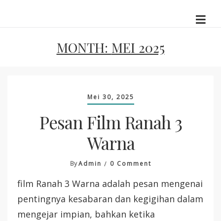
Skip
to
content
MONTH:
MEI 2025
Mei 30, 2025
Pesan Film Ranah 3
Warna
On
By
Admin
0 Comment
Pesan
film Ranah 3 Warna adalah pesan mengenai
Film
Ranah
pentingnya kesabaran dan kegigihan dalam
3
mengejar impian, bahkan ketika
Warna