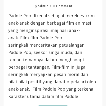
On
By
Admin
0 Comment
Paddle
Paddle Pop dikenal sebagai merek es krim
Pop
‘Teman
anak-anak dengan berbagai film animasi
Masa
yang menginspirasi imajinasi anak-
Kecilku’
anak. Film-film Paddle Pop
seringkali menceritakan petualangan
Paddle Pop, seekor singa muda, dan
teman-temannya dalam menghadapi
berbagai tantangan. Film-film ini juga
seringkali menyajikan pesan moral dan
nilai-nilai positif yang dapat dipelajari oleh
anak-anak. Film Paddle Pop yang terkenal:
Karakter utama dalam film Paddle