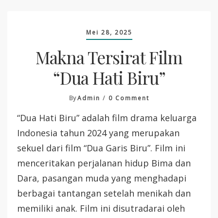
Mei 28, 2025
Makna Tersirat Film
“Dua Hati Biru”
On
By
Admin
0 Comment
Makna
“Dua Hati Biru” adalah film drama keluarga
Tersirat
Film
Indonesia tahun 2024 yang merupakan
“Dua
sekuel dari film “Dua Garis Biru”. Film ini
Hati
Biru”
menceritakan perjalanan hidup Bima dan
Dara, pasangan muda yang menghadapi
berbagai tantangan setelah menikah dan
memiliki anak. Film ini disutradarai oleh