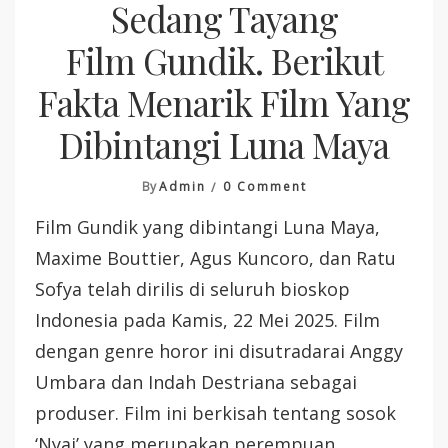
Sedang Tayang
Film Gundik. Berikut
Fakta Menarik Film Yang
Dibintangi Luna Maya
On
By
Admin
0 Comment
Sedang
Film Gundik yang dibintangi Luna Maya,
Tayang
Film Gundik.
Maxime Bouttier, Agus Kuncoro, dan Ratu
Berikut
Sofya telah dirilis di seluruh bioskop
Fakta
Menarik
Indonesia pada Kamis, 22 Mei 2025. Film
Film
dengan genre horor ini disutradarai Anggy
Yang
Dibintangi
Umbara dan Indah Destriana sebagai
Luna
produser. Film ini berkisah tentang sosok
Maya
‘Nyai’ yang merupakan perempuan