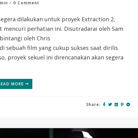
On
min
0 Comment
Joe
Russo
segera dilakukan untuk proyek Extraction 2,
Menginfokan
at mencuri perhatian ini. Disutradarai oleh Sam
Jadwal
Syuting
ibintangi oleh Chris
Untuk
i sebuah film yang cukup sukses saat dirilis
Film
Extraction
so, proyek sekuel ini direncanakan akan segera
2
READ MORE
Share: