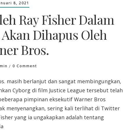
anuari 8, 2021
leh Ray Fisher Dalam
h Akan Dihapus Oleh
ner Bros.
On
min
0 Comment
Peran
Cyborg
os. masih berlanjut dan sangat membingungkan,
Oleh
an Cyborg di film Justice League tersebut telah
Ray
Fisher
eberapa pimpinan eksekutif Warner Bros
Dalam
k menyenangkan, sering kali terlihat di Twitter
Film
The
Fisher yang ia ungakapkan adalah tentang
Flash
da
Akan