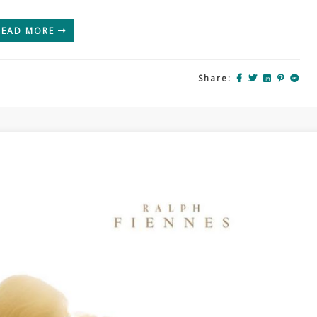
Dihapus
Oleh
READ MORE
Warner
Bros.
Share: