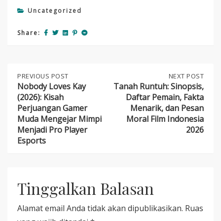
Uncategorized
Share:
Post
PREVIOUS
PREVIOUS POST
NEXT
NEXT POST
POST:
POST:
Nobody Loves Kay
Tanah Runtuh: Sinopsis,
NOBODY
TANAH
(2026): Kisah
Daftar Pemain, Fakta
navigation
LOVES
RUNTUH:
Perjuangan Gamer
Menarik, dan Pesan
KAY
SINOPSIS,
Muda Mengejar Mimpi
Moral Film Indonesia
(2026):
DAFTAR
Menjadi Pro Player
2026
KISAH
PEMAIN,
PERJUANGAN
FAKTA
Esports
GAMER
MENARIK,
MUDA
DAN
MENGEJAR
PESAN
MIMPI
MORAL
MENJADI
Tinggalkan Balasan
FILM
PRO
INDONESIA
PLAYER
2026
Alamat email Anda tidak akan dipublikasikan.
Ruas
ESPORTS