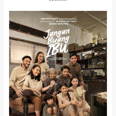
Jangan
Buang
Ibu
(2026):
Drama
Keluarga
Indonesia
Yang
Mengangkat
Arti
Cinta,
Pengorbanan,
Dan
Bakti
Kepada
Orang
Tua