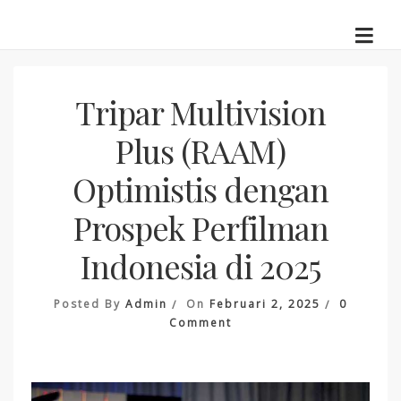
Skip
to
content
Tripar Multivision
Plus (RAAM)
Optimistis dengan
Prospek Perfilman
Indonesia di 2025
Posted By
Admin
On
Februari 2, 2025
0
On
Comment
Tripar
Multivision
Plus
(RAAM)