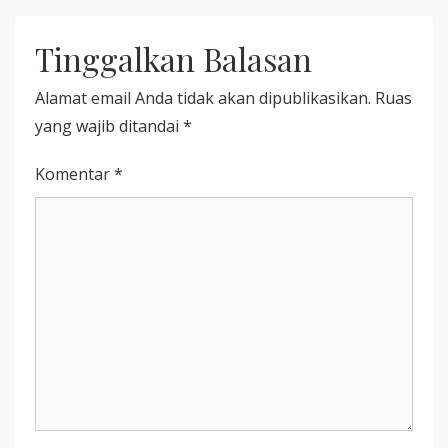
WAJIB
DARAH
DITONTON
DAN
DI
TIMUR
Tinggalkan Balasan
2025
SIAP
￼
MENGGUNCANG
PERFILMAN
Alamat email Anda tidak akan dipublikasikan.
Ruas
INDONESIA
yang wajib ditandai
*
Komentar
*