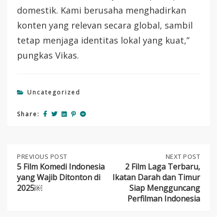
domestik. Kami berusaha menghadirkan
konten yang relevan secara global, sambil
tetap menjaga identitas lokal yang kuat,”
pungkas Vikas.
Uncategorized
Share:
Post
PREVIOUS
PREVIOUS POST
NEXT
NEXT POST
POST:
POST:
5 Film Komedi Indonesia
2 Film Laga Terbaru,
5
2
yang Wajib Ditonton di
Ikatan Darah dan Timur
navigation
FILM
FILM
2025￼
Siap Mengguncang
KOMEDI
LAGA
Perfilman Indonesia
INDONESIA
TERBARU,
YANG
IKATAN