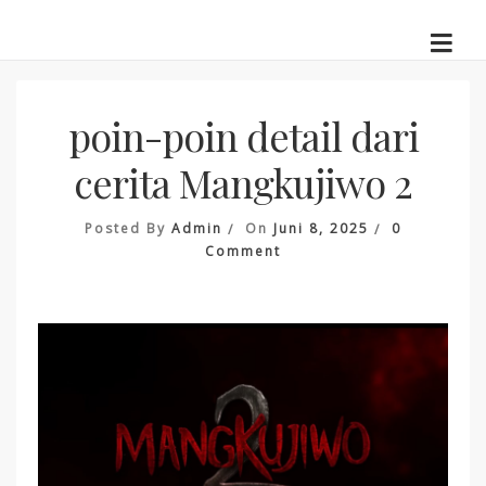
Skip
to
content
poin-poin detail dari
cerita Mangkujiwo 2
Posted By
Admin
On
Juni 8, 2025
0
On
Comment
Poin-
Poin
Detail
Dari
Cerita
Mangkujiwo
2