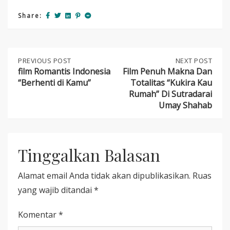
Share:
Post
PREVIOUS
PREVIOUS POST
NEXT
NEXT POST
POST:
POST:
film Romantis Indonesia
Film Penuh Makna Dan
FILM
FILM
“Berhenti di Kamu”
Totalitas “Kukira Kau
navigation
ROMANTIS
PENUH
Rumah” Di Sutradarai
INDONESIA
MAKNA
Umay Shahab
“BERHENTI
DAN
DI
TOTALITAS
KAMU”
“KUKIRA
KAU
RUMAH”
Tinggalkan Balasan
DI
SUTRADARAI
UMAY
Alamat email Anda tidak akan dipublikasikan.
Ruas
SHAHAB
yang wajib ditandai
*
Komentar
*