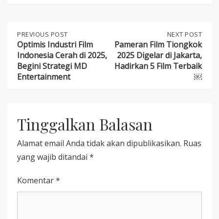
Post
PREVIOUS
PREVIOUS POST
NEXT
NEXT POST
POST:
POST:
Optimis Industri Film
Pameran Film Tiongkok
OPTIMIS
PAMERAN
Indonesia Cerah di 2025,
2025 Digelar di Jakarta,
navigation
INDUSTRI
FILM
Begini Strategi MD
Hadirkan 5 Film Terbaik
FILM
TIONGKOK
Entertainment
￼
INDONESIA
2025
CERAH
DIGELAR
DI
DI
2025,
JAKARTA,
BEGINI
HADIRKAN
Tinggalkan Balasan
STRATEGI
5
MD
FILM
ENTERTAINMENT
TERBAIK
Alamat email Anda tidak akan dipublikasikan.
Ruas
￼
yang wajib ditandai
*
Komentar
*