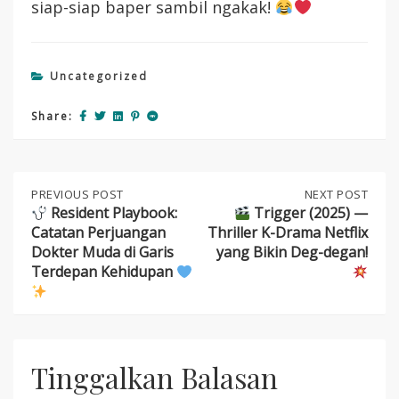
siap-siap baper sambil ngakak!
Uncategorized
Share:
Post
PREVIOUS
PREVIOUS POST
NEXT
NEXT POST
POST:
POST:
Resident Playbook:
Trigger (2025) —
Catatan Perjuangan
Thriller K-Drama Netflix
navigation
RESIDENT
TRIGGER
Dokter Muda di Garis
yang Bikin Deg-degan!
PLAYBOOK:
(2025)
Terdepan Kehidupan
CATATAN
—
PERJUANGAN
THRILLER
DOKTER
K-
MUDA
DRAMA
DI
NETFLIX
GARIS
YANG
Tinggalkan Balasan
TERDEPAN
BIKIN
KEHIDUPAN
DEG-