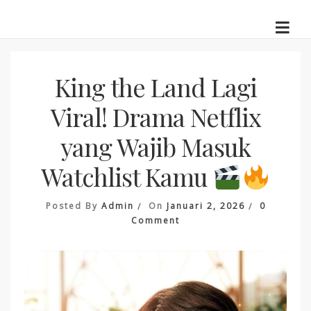
Skip
to
content
King the Land Lagi
Viral! Drama Netflix
yang Wajib Masuk
Watchlist Kamu
Posted By
Admin
On
Januari 2, 2026
0
On
Comment
King
The
Land
Lagi
Viral!
Drama