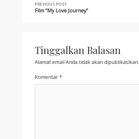
Post
PREVIOUS
PREVIOUS POST
POST:
Film “My Love Journey”
FILM
navigation
“MY
LOVE
JOURNEY”
Tinggalkan Balasan
Alamat email Anda tidak akan dipublikasikan.
Komentar
*