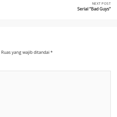
NEXT
NEXT POST
POST:
Serial “Bad Guys”
SERIAL
“BAD
GUYS”
Ruas yang wajib ditandai
*