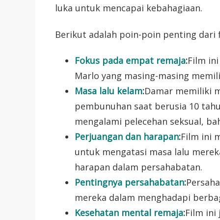
luka untuk mencapai kebahagiaan.
Berikut adalah poin-poin penting dari f
Fokus pada empat remaja
:
Film in
Marlo yang masing-masing memili
Masa lalu kelam
:
Damar memiliki m
pembunuhan saat berusia 10 tahu
mengalami pelecehan seksual, bah
Perjuangan dan harapan
:
Film ini
untuk mengatasi masa lalu mere
harapan dalam persahabatan.
Pentingnya persahabatan
:
Persaha
mereka dalam menghadapi berbag
Kesehatan mental remaja
:
Film in