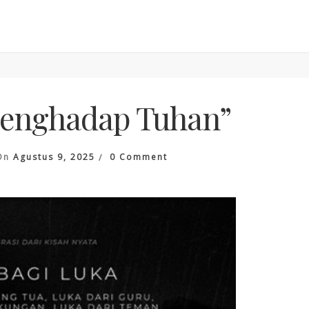
Menghadap Tuhan”
On
On
Agustus 9, 2025
0 Comment
Film
“Saat
Menghadap
Tuhan”