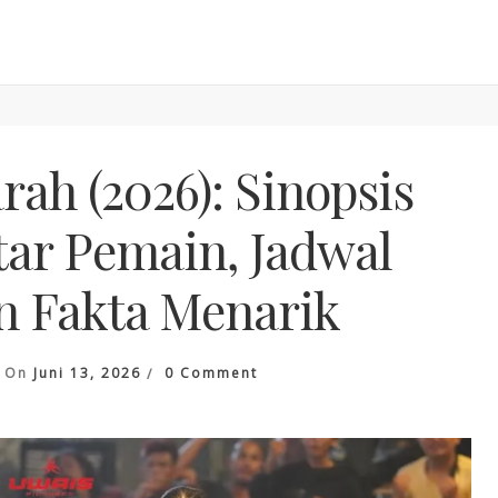
rah (2026): Sinopsis
tar Pemain, Jadwal
n Fakta Menarik
On
On
Juni 13, 2026
0 Comment
Film
Ikatan
Darah
(2026):
Sinopsis