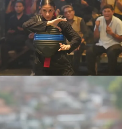
Lengkap,
Daftar
Pemain,
Jadwal
Tayang,
Dan
Fakta
Menarik