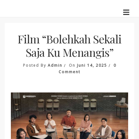
Skip
to
content
Film “Bolehkah Sekali
Saja Ku Menangis”
Posted By
Admin
On
Juni 14, 2025
0
On
Comment
Film
“Bolehkah
Sekali
Saja
Ku
Menangis”