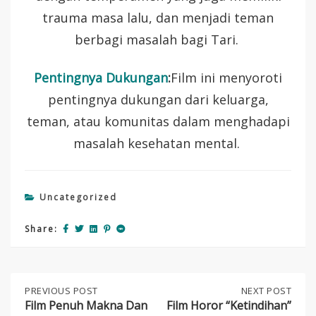
trauma masa lalu, dan menjadi teman
berbagi masalah bagi Tari.
Pentingnya Dukungan
:
Film ini menyoroti
pentingnya dukungan dari keluarga,
teman, atau komunitas dalam menghadapi
masalah kesehatan mental.
Uncategorized
Share:
Post
PREVIOUS
PREVIOUS POST
NEXT
NEXT POST
POST:
POST:
Film Penuh Makna Dan
Film Horor “Ketindihan”