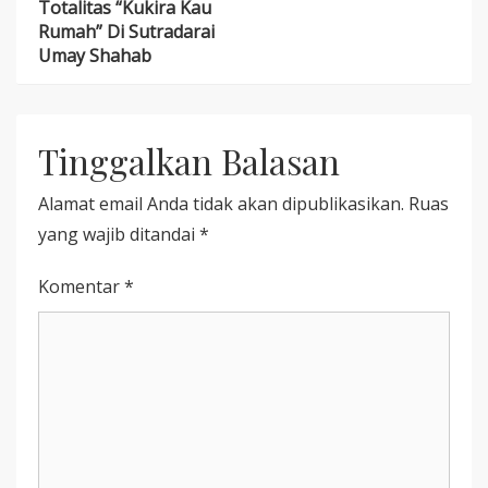
FILM
FILM
Totalitas “Kukira Kau
navigation
PENUH
HOROR
Rumah” Di Sutradarai
MAKNA
“KETINDIHAN”
Umay Shahab
DAN
TOTALITAS
“KUKIRA
KAU
RUMAH”
Tinggalkan Balasan
DI
SUTRADARAI
UMAY
Alamat email Anda tidak akan dipublikasikan.
Ruas
SHAHAB
yang wajib ditandai
*
Komentar
*