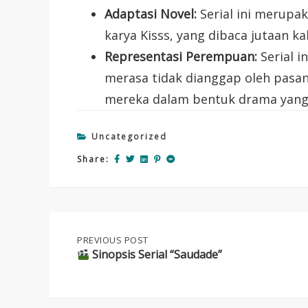
Adaptasi Novel:
Serial ini merupak
karya Kisss, yang dibaca jutaan ka
Representasi Perempuan:
Serial i
merasa tidak dianggap oleh pasa
mereka dalam bentuk drama yang 
Uncategorized
Share:
Post
PREVIOUS
PREVIOUS POST
POST:
Sinopsis Serial “Saudade”
navigation
SINOPSIS
SERIAL
“SAUDADE”