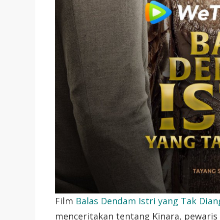
Film
Balas Dendam Istri yang Tak Dia
menceritakan tentang Kinara, pewari