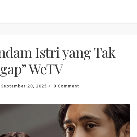
ndam Istri yang Tak
gap” WeTV
On
n
September 20, 2025
0 Comment
Film
“Balas
Dendam
Istri
Yang
Tak
Dianggap”