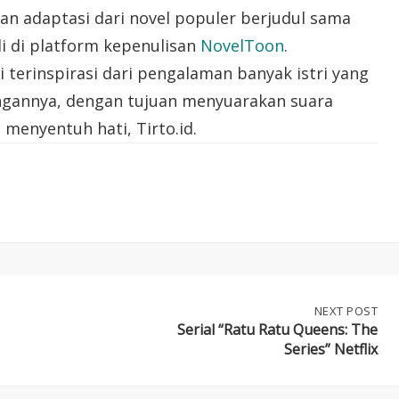
an adaptasi dari novel populer berjudul sama
li di platform kepenulisan
NovelToon
.
ni terinspirasi dari pengalaman banyak istri yang
ngannya, dengan tujuan menyuarakan suara
menyentuh hati, Tirto.id.
NEXT
NEXT POST
POST:
Serial “Ratu Ratu Queens: The
SERIAL
Series” Netflix
“RATU
RATU
QUEENS: