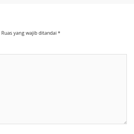
THE
SERIES”
NETFLIX
Ruas yang wajib ditandai
*