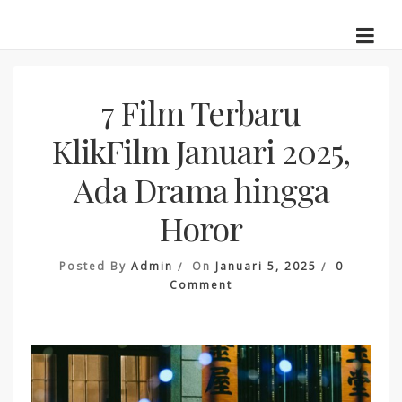
Skip
to
content
7 Film Terbaru
KlikFilm Januari 2025,
Ada Drama hingga
Horor
Posted By
Admin
On
Januari 5, 2025
0
On
Comment
7
Film
Terbaru
KlikFilm
Januari
2025,