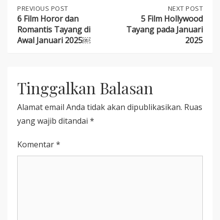
Post
PREVIOUS
PREVIOUS POST
NEXT
NEXT POST
POST:
POST:
6 Film Horor dan
5 Film Hollywood
6
5
Romantis Tayang di
Tayang pada Januari
navigation
FILM
FILM
Awal Januari 2025￼
2025
HOROR
HOLLYWOOD
DAN
TAYANG
ROMANTIS
PADA
TAYANG
JANUARI
DI
2025
Tinggalkan Balasan
AWAL
JANUARI
2025
Alamat email Anda tidak akan dipublikasikan.
Ruas
￼
yang wajib ditandai
*
Komentar
*