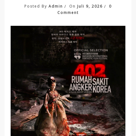
Posted By
Admin
On
Juli 9, 2026
0
On
Comment
402
Rumah
Sakit
Angker
Korea:
Film
Horor
Indonesia
Dengan
Misi
Menjelajah
Tempat
Paling
Mencekam
Yang
Wajib
Masuk
Watchlist