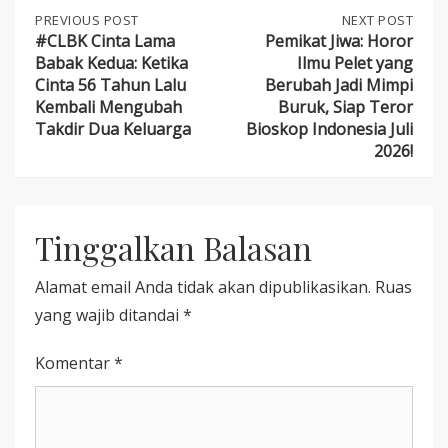
Post
PREVIOUS
PREVIOUS POST
NEXT
NEXT POST
POST:
POST:
#CLBK Cinta Lama
Pemikat Jiwa: Horor
#CLBK
PEMIKAT
Babak Kedua: Ketika
Ilmu Pelet yang
navigation
CINTA
JIWA:
Cinta 56 Tahun Lalu
Berubah Jadi Mimpi
LAMA
HOROR
Kembali Mengubah
Buruk, Siap Teror
BABAK
ILMU
Takdir Dua Keluarga
Bioskop Indonesia Juli
KEDUA:
PELET
KETIKA
YANG
2026!
CINTA
BERUBAH
56
JADI
TAHUN
MIMPI
LALU
BURUK,
KEMBALI
Tinggalkan Balasan
SIAP
MENGUBAH
TEROR
TAKDIR
BIOSKOP
Alamat email Anda tidak akan dipublikasikan.
Ruas
DUA
INDONESIA
KELUARGA
JULI
yang wajib ditandai
*
2026!
Komentar
*