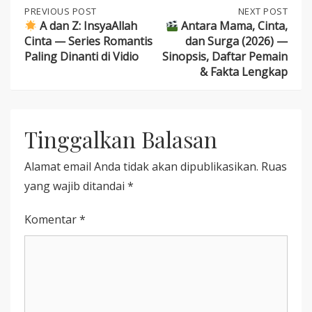
Post
PREVIOUS
PREVIOUS POST
NEXT
NEXT POST
POST:
POST:
A dan Z: InsyaAllah
Antara Mama, Cinta,
Cinta — Series Romantis
dan Surga (2026) —
navigation
A
ANTARA
Paling Dinanti di Vidio
Sinopsis, Daftar Pemain
DAN
MAMA,
& Fakta Lengkap
Z:
CINTA,
INSYAALLAH
DAN
CINTA
SURGA
—
(2026)
SERIES
—
Tinggalkan Balasan
ROMANTIS
SINOPSIS,
PALING
DAFTAR
DINANTI
PEMAIN
Alamat email Anda tidak akan dipublikasikan.
Ruas
DI
&
yang wajib ditandai
*
VIDIO
FAKTA
LENGKAP
Komentar
*