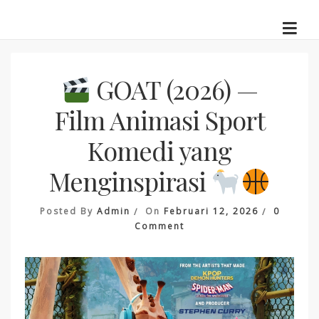
Skip
to
content
GOAT (2026) —
Film Animasi Sport
Komedi yang
Menginspirasi
Posted By
Admin
On
Februari 12, 2026
0
On
Comment
GOAT
(2026)
—
Film
Animasi