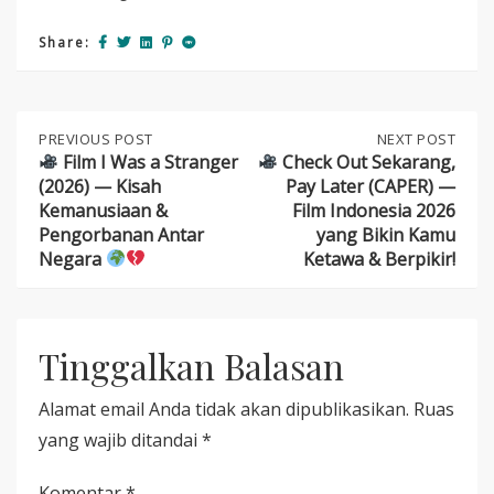
Share:
Post
PREVIOUS
PREVIOUS POST
NEXT
NEXT POST
POST:
POST:
Film I Was a Stranger
Check Out Sekarang,
(2026) — Kisah
Pay Later (CAPER) —
navigation
FILM
CHECK
Kemanusiaan &
Film Indonesia 2026
I
OUT
Pengorbanan Antar
yang Bikin Kamu
WAS
SEKARANG,
Negara
Ketawa & Berpikir!
A
PAY
STRANGER
LATER
(2026)
(CAPER)
—
—
KISAH
FILM
Tinggalkan Balasan
KEMANUSIAAN
INDONESIA
&
2026
PENGORBANAN
YANG
Alamat email Anda tidak akan dipublikasikan.
Ruas
ANTAR
BIKIN
NEGARA
KAMU
yang wajib ditandai
*
KETAWA
&
Komentar
*