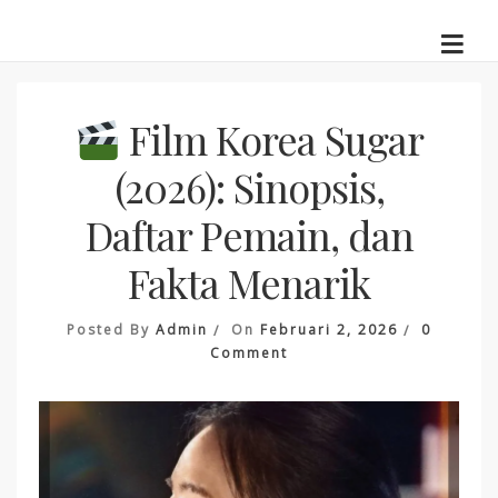
Skip
to
content
Film Korea Sugar
(2026): Sinopsis,
Daftar Pemain, dan
Fakta Menarik
Posted By
Admin
On
Februari 2, 2026
0
On
Comment
Film
Korea
Sugar
(2026):
Sinopsis,