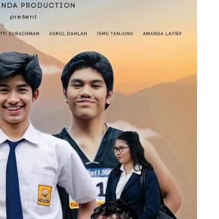
Sinopsis
Lengkap,
Daftar
Pemain,
Jadwal
Tayang
&
Fakta
Menarik