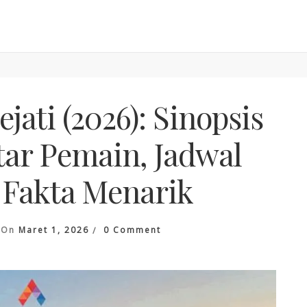
jati (2026): Sinopsis
tar Pemain, Jadwal
 Fakta Menarik
On
On
Maret 1, 2026
0 Comment
Film
Juara
Sejati
(2026):