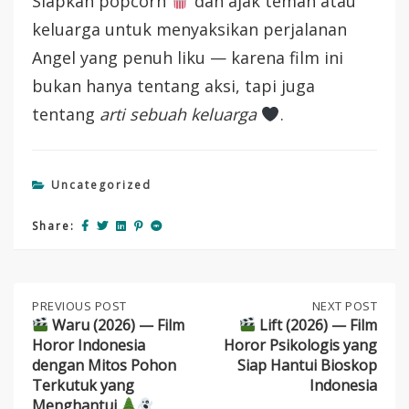
Siapkan popcorn
dan ajak teman atau
keluarga untuk menyaksikan perjalanan
Angel yang penuh liku — karena film ini
bukan hanya tentang aksi, tapi juga
tentang
arti sebuah keluarga
.
Uncategorized
Share:
Post
PREVIOUS
PREVIOUS POST
NEXT
NEXT POST
POST:
POST:
Waru (2026) — Film
Lift (2026) — Film
Horor Indonesia
Horor Psikologis yang
navigation
WARU
LIFT
dengan Mitos Pohon
Siap Hantui Bioskop
(2026)
(2026)
Terkutuk yang
Indonesia
—
—
Menghantui
FILM
FILM