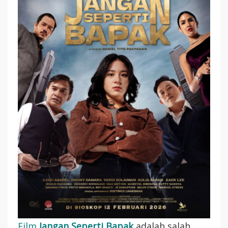
(2026):
Film
Drama
Aksi
Indonesia
Yang
Mengaduk
Emosi
Film
Jangan Seperti Bapak
adalah salah