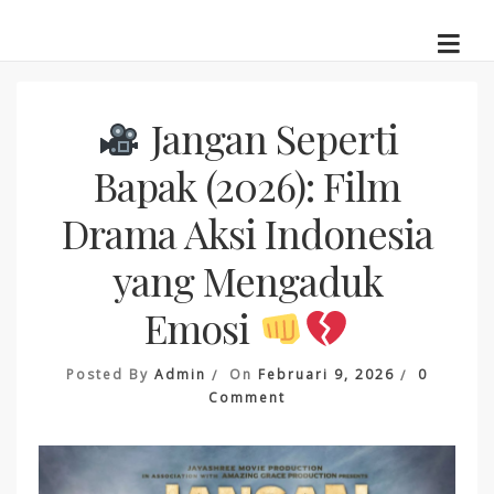
Skip
to
content
Jangan Seperti
Bapak (2026): Film
Drama Aksi Indonesia
yang Mengaduk
Emosi
Posted By
Admin
On
Februari 9, 2026
0
On
Comment
Jangan
Seperti
Bapak