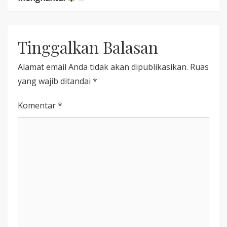
HOROR
HOROR
INDONESIA
PSIKOLOGIS
DENGAN
YANG
MITOS
SIAP
Tinggalkan Balasan
POHON
HANTUI
TERKUTUK
BIOSKOP
YANG
INDONESIA
Alamat email Anda tidak akan dipublikasikan.
Ruas
MENGHANTUI
yang wajib ditandai
*
Komentar
*