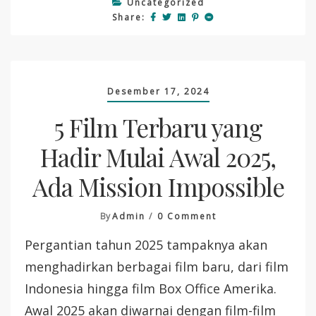
Uncategorized
Share:
Desember 17, 2024
5 Film Terbaru yang
Hadir Mulai Awal 2025,
Ada Mission Impossible
On
By
Admin
0 Comment
5
Pergantian tahun 2025 tampaknya akan
Film
Terbaru
menghadirkan berbagai film baru, dari film
Yang
Indonesia hingga film Box Office Amerika.
Hadir
Mulai
Awal 2025 akan diwarnai dengan film-film