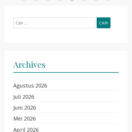
pos
Cari
untuk:
Archives
Agustus 2026
Juli 2026
Juni 2026
Mei 2026
April 2026