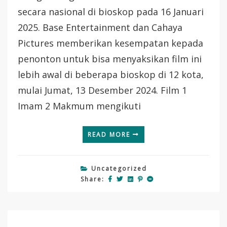
Drama
secara nasional di bioskop pada 16 Januari
Musikal
2025. Base Entertainment dan Cahaya
Indonesia
Yang
Pictures memberikan kesempatan kepada
Tayang
penonton untuk bisa menyaksikan film ini
Januari
2025
lebih awal di beberapa bioskop di 12 kota,
mulai Jumat, 13 Desember 2024. Film 1
Imam 2 Makmum mengikuti
READ MORE
Uncategorized
Share: