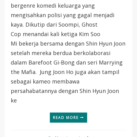
bergenre komedi keluarga yang
Komedi
Keluarga
mengisahkan polisi yang gagal menjadi
Yang
kaya. Dikutip dari Soompi, Ghost
Akan
Tayang
Cop menandai kali ketiga Kim Soo
2025
Mi bekerja bersama dengan Shin Hyun Joon
setelah mereka berdua berkolaborasi
dalam Barefoot Gi-Bong dan seri Marrying
the Mafia. Jung Joon Ho juga akan tampil
sebagai kameo membawa
persahabatannya dengan Shin Hyun Joon
ke
READ MORE