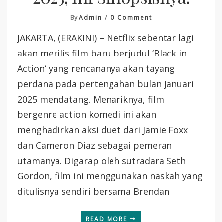
On
By
Admin
0 Comment
Film
JAKARTA, (ERAKINI) – Netflix sebentar lagi
‘Black
In
akan merilis film baru berjudul ‘Black in
Action’
Action‘ yang rencananya akan tayang
Bakal
Tayang
perdana pada pertengahan bulan Januari
Pertengahan
2025 mendatang. Menariknya, film
Januari
2025,
bergenre action komedi ini akan
Ini
menghadirkan aksi duet dari Jamie Foxx
Sinopsisnya!
dan Cameron Diaz sebagai pemeran
utamanya. Digarap oleh sutradara Seth
Gordon, film ini menggunakan naskah yang
ditulisnya sendiri bersama Brendan
READ MORE