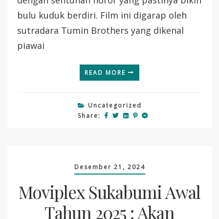
bulu kuduk berdiri. Film ini digarap oleh
sutradara Tumin Brothers yang dikenal
piawai
READ MORE
Uncategorized
Share:
Desember 21, 2024
Moviplex Sukabumi Awal
Tahun 2025 : Akan