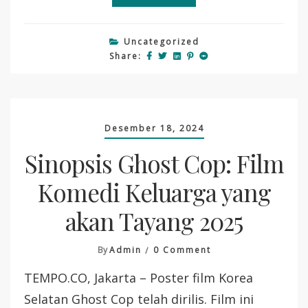
Uncategorized
Share:
Desember 18, 2024
Sinopsis Ghost Cop: Film
Komedi Keluarga yang
akan Tayang 2025
On
By
Admin
0 Comment
Sinopsis
TEMPO.CO, Jakarta – Poster film Korea
Ghost
Cop:
Selatan Ghost Cop telah dirilis. Film ini
Film