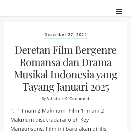
Skip
to
content
Desember 27, 2024
Deretan Film Bergenre
Romansa dan Drama
Musikal Indonesia yang
Tayang Januari 2025
On
By
Admin
0 Comment
Deretan
1. 1 Imam 2 Makmum Film 1 Imam 2
Film
Bergenre
Makmum disutradarai oleh Key
Romansa
Mangunsong. Film ini baru akan dirilis
Dan