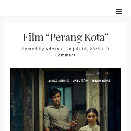
Skip
to
content
Film “Perang Kota”
Posted By
Admin
On
Juli 18, 2025
0
On
Comment
Film
“Perang
Kota”