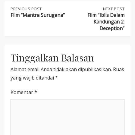
Post
PREVIOUS
PREVIOUS POST
NEXT
NEXT POST
POST:
POST:
Film “Mantra Surugana”
Film “Iblis Dalam
FILM
FILM
Kandungan 2:
navigation
“MANTRA
“IBLIS
Deception”
SURUGANA”
DALAM
KANDUNGAN
2:
DECEPTION”
Tinggalkan Balasan
Alamat email Anda tidak akan dipublikasikan.
Ruas
yang wajib ditandai
*
Komentar
*